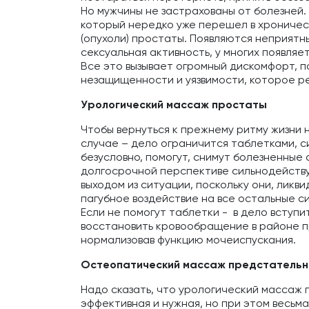
Но мужчины не застрахованы от болезней. 
который нередко уже перешел в хроничес
(опухоли) простаты. Появляются неприят
сексуальная активность, у многих появляе
Все это вызывает огромный дискомфорт, 
незащищенности и уязвимости, которое р
Урологический массаж простаты
Чтобы вернуться к прежнему ритму жизни н
случае – дело ограничится таблетками, 
безусловно, помогут, снимут болезненные 
долгосрочной перспективе сильнодейству
выходом из ситуации, поскольку они, ликв
пагубное воздействие на все остальные с
Если не помогут таблетки - в дело вступ
восстановить кровообращение в районе п
нормализовав функцию мочеиспускания.
Остеопатический массаж предстательн
Надо сказать, что урологический массаж
эффективная и нужная, но при этом весьм