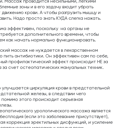
й. Массаж проводится несильными, легкими
блемные зоны и в его задачу входит убрать
движению крови. А чтобы разгрузить мышцу и
авить. Надо просто знать КУДА слегка нажать.
ма эффективен, поскольку на органы не
е требуется дополнительного времени, чтобы
ем как начать нормально функционировать.
еский массаж не нуждается в лекарственном
 пить антибиотики. Он эффективен сам по себе,
ный профилактический эффект происходит НЕ за
 за счет остеопатических мануальных техник.
о улучшается циркуляция крови в предстательной
едстательной железы, в следствии чего
а помимо этого происходит серьезная
лезы.
еопатического урологического массажа является
есплодия (если это заболевание присутствует),
ая коррекция эректильных дисфункций, и усиление
еопатического массажа и следуя всем