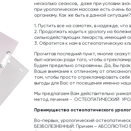
несколько сеансов, даже при условии зна
при урологическом массаже есть очень б
организму. Как же быть в данной ситуации
1. Пустить все на самотек, в надежде, что
2. Продолжать ходить к урологу на болез
сильнодействующих лекарств, имеющий ог
3. Обратится к нам в остеопатическую кли
Прочитав последний пункт, многие скажут:
был написан ради того, чтобы отрекламир
Будем предельно откровенны. Да, Вы прак
Ваше внимание к отличному от описанного
том, чтобы просто отрекламировать себя 
выгоды для Вас от посещения именно наш
Мы предлагаем Вам действительно уникал
метод лечения - ОСТЕОПАТИЧЕСКИЙ УР
Преимущества остеопатического уролог
Во-первых, урологический остеопатически
БЕЗБОЛЕЗНЕННЫЙ. Причем – АБСОЛЮТНО БЕ