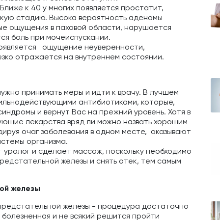
Ближе к 40 у многих появляется простатит,
кую стадию. Высока вероятность аденомы
ные ощущения в паховой области, нарушается
тся боль при мочеиспускании.
появляется ощущение неуверенности,
езко отражается на внутреннем состоянии.
ужно принимать меры и идти к врачу. В лучшем
сильнодействующими антибиотиками, которые,
синдромы и вернут Вас на прежний уровень. Хотя в
ющие лекарства вряд ли можно назвать хорошим
идируя очаг заболевания в одном месте, оказывают
истемы организма.
ит уролог и сделает массаж, поскольку необходимо
редстательной железы и снять отек, тем самым
ой железы
 предстательной железы - процедура достаточно
а болезненная и не всякий решится пройти