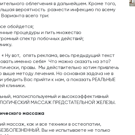
чительного облегчения в дальнейшем. Кроме того,
ольшая вероятность разнести инфекцию по всему
? Варианта всего три:
 все обойдется;
ненные процедуры и пить множество
ромный спектр побочных действий;
нику.
 « Ну вот, опять реклама, весь предыдущий текст
овать именно себя» Что можно сказать на это?
тически, правы. Мы действительно хотим привлечь
 выше методу лечения. Но основная задача не в
и убедить Вас прийти к нам, а показать РЕАЛЬНЫЕ
ей клиники.
ьный, малоиспользуемый и высокоэффективный
ОЛОГИЧЕСКИЙ МАССАЖ ПРЕДСТАТЕЛЬНОЙ ЖЕЛЕЗЫ.
ического массажа
й массаж, как и все техники в остеопатии,
ЗБОЛЕЗНЕННЫЙ. Вы не испытываете не только