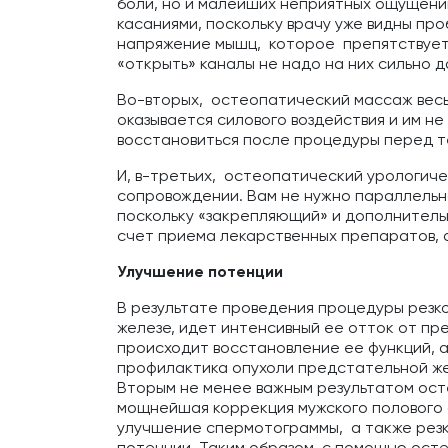
боли, но и малейших неприятных ощущени
касаниями, поскольку врачу уже видны про
напряжение мышц, которое препятствует 
«открыть» каналы не надо на них сильно д
Во-вторых, остеопатический массаж весь
оказывается силового воздействия и им н
восстановиться после процедуры перед т
И, в-третьих, остеопатический урологич
сопровождении. Вам не нужно параллельно
поскольку «закрепляющий» и дополнитель
счет приема лекарственных препаратов, а
Улучшение потенции
В результате проведения процедуры резк
железе, идет интенсивный ее отток от пр
происходит восстановление ее функций, 
профилактика опухоли предстательной же
Вторым не менее важным результатом ост
мощнейшая коррекция мужского полового б
улучшение спермотограммы, а также резк
потенции. Таким образом, с помощью ост