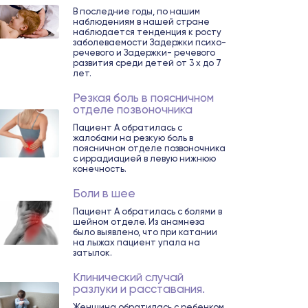
В последние годы, по нашим
наблюдениям в нашей стране
наблюдается тенденция к росту
заболеваемости Задержки психо-
речевого и Задержки- речевого
развития среди детей от 3 х до 7
лет.
Резкая боль в поясничном
отделе позвоночника
Пациент А обратилась с
жалобами на резкую боль в
поясничном отделе позвоночника
с иррадиацией в левую нижнюю
конечность.
Боли в шее
Пациент А обратилась с болями в
шейном отделе. Из анамнеза
было выявлено, что при катании
на лыжах пациент упала на
затылок.
Клинический случай
разлуки и расставания.
Женщина обратилась с ребенком.