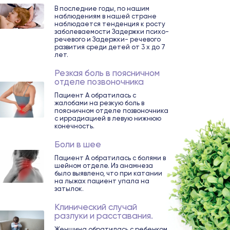
В последние годы, по нашим
наблюдениям в нашей стране
наблюдается тенденция к росту
заболеваемости Задержки психо-
речевого и Задержки- речевого
развития среди детей от 3 х до 7
лет.
Резкая боль в поясничном
отделе позвоночника
Пациент А обратилась с
жалобами на резкую боль в
поясничном отделе позвоночника
с иррадиацией в левую нижнюю
конечность.
Боли в шее
Пациент А обратилась с болями в
шейном отделе. Из анамнеза
было выявлено, что при катании
на лыжах пациент упала на
затылок.
Клинический случай
разлуки и расставания.
Женщина обратилась с ребенком.