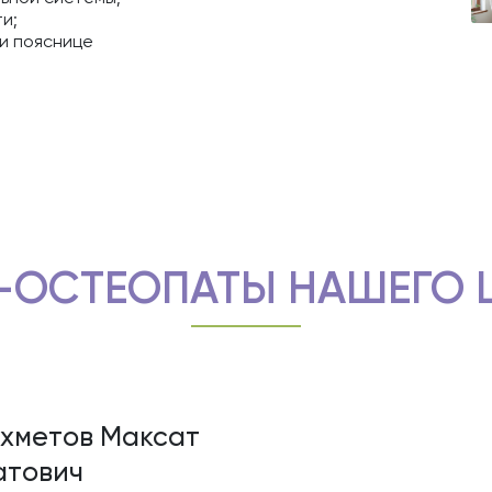
ти;
 и пояснице
-ОСТЕОПАТЫ НАШЕГО 
хметов Максат
тович