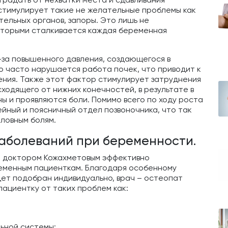
стимулирует такие не желательные проблемы как
ельных органов, запоры. Это лишь не
которыми сталкивается каждая беременная
-за повышенного давления, создающегося в
о часто нарушается работа почек, что приводит к
ния. Также этот фактор стимулирует затруднения
сходящего от нижних конечностей, в результате в
ы и проявляются боли. Помимо всего по ходу роста
ейный и поясничный отдел позвоночника, что так
головным болям.
аболеваний при беременности.
 доктором Кожахметовым эффективно
еменным пациенткам. Благодаря особенному
дет подобран индивидуально, врач – остеопат
пациентку от таких проблем как:
ьной системы;