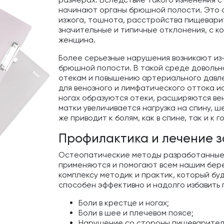
начинают органы брюшной полости. Это 
изжога, тошнота, расстройства пищеварит
значительные и типичные отклонения, с 
женщина.
Более серьезные нарушения возникают из
брюшной полости. В такой среде довольн
отекам и повышению артериального давле
для венозного и лимфатического оттока и
ногах образуются отеки, расширяются вен
матки увеличивается нагрузка на спину, ш
же приводит к болям, как в спине, так и к 
Профилактика и лечение з
Остеопатические методы разработанные
применяются и помогают всем нашим бер
комплексу методик и практик, который бу
способен эффективно и надолго избавить 
Боли в крестце и ногах;
Боли в шее и плечевом поясе;
Нарушение со стороны пищеварител