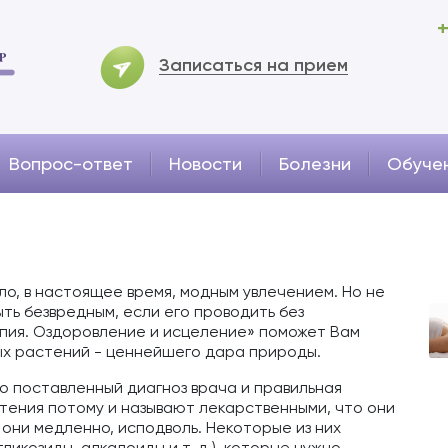
+
Записаться на прием
Вопрос-ответ
Новости
Болезни
Обуче
о, в настоящее время, модным увлечением. Но не
ть безвредным, если его проводить без
пия. Оздоровление и исцеление» поможет Вам
ых растений - ценнейшего дара природы.
о поставленный диагноз врача и правильная
стения потому и называют лекарственными, что они
 они медленно, исподволь. Некоторые из них
икозиды, алкалоиды и т. д.), которые нужно