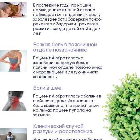
В последние годы, по нашим
наблюдениям в нашей стране
наблюдается тенденция к росту
заболеваемости Задержки психо-
речевого и Задержки- речевого
развития среди детей от 3 х до 7
лет.
Резкая боль в поясничном
отделе позвоночника
Пациент А обратилась с
жалобами на резкую боль в
поясничном отделе позвоночника
с иррадиацией в левую нижнюю
конечность.
Боли в шее
Пациент А обратилась с болями в
шейном отделе. Из анамнеза
было выявлено, что при катании
на лыжах пациент упала на
затылок.
Клинический случай
разлуки и расставания.
Женщина обратилась с ребенком.