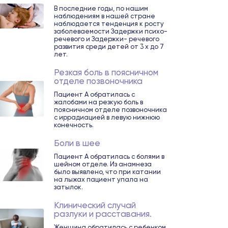
В последние годы, по нашим
наблюдениям в нашей стране
наблюдается тенденция к росту
заболеваемости Задержки психо-
речевого и Задержки- речевого
развития среди детей от 3 х до 7
лет.
Резкая боль в поясничном
отделе позвоночника
Пациент А обратилась с
жалобами на резкую боль в
поясничном отделе позвоночника
с иррадиацией в левую нижнюю
конечность.
Боли в шее
Пациент А обратилась с болями в
шейном отделе. Из анамнеза
было выявлено, что при катании
на лыжах пациент упала на
затылок.
Клинический случай
разлуки и расставания.
Женщина обратилась с ребенком.