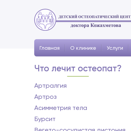
Главная
О клинике
Услуги
Что лечит остеопат?
Артралгия
Артроз
Асимметрия тела
Бурсит
Вегето-сосудистая дистония