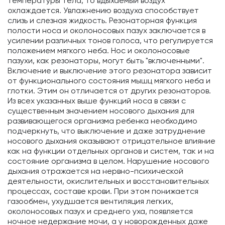
температуры тела, то вдыхаемый воздух
охлаждается. Увлажнению воздуха способствует
слизь и слезная жидкость. Резонаторная функция
полости носа и околоносовых пазух заключается в
усилении различных тонов голоса, что регулируется
положением мягкого неба. Нос и околоносовые
пазухи, как резонаторы, могут быть "включенными".
Включение и выключение этого резонатора зависит
от функционального состояния мышц мягкого неба и
глотки. Этим он отличается от других резонаторов.
Из всех указанных выше функций носа в связи с
существенным значением носового дыхания для
развивающегося организма ребенка необходимо
подчеркнуть, что выключение и даже затруднение
носового дыхания оказывают отрицательное влияние
как на функции отдельных органов и систем, так и на
состояние организма в целом. Нарушение носового
дыхания отражается на нервно-психической
деятельности, окислительных и восстановительных
процессах, составе крови. При этом понижается
газообмен, ухудшается вентиляция легких,
околоносовых пазух и среднего уха, появляется
ночное недержание мочи, а у новорожденных даже