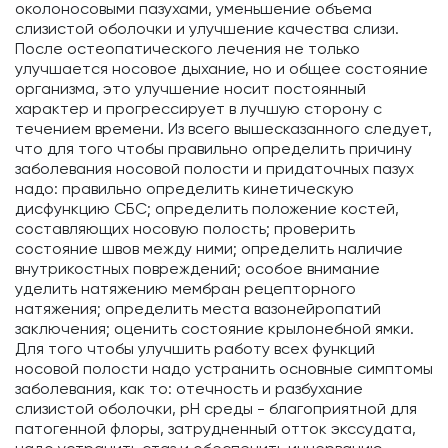
околоносовыми пазухами, уменьшение объема
слизистой оболочки и улучшение качества слизи.
После остеопатического лечения не только
улучшается носовое дыхание, но и общее состояние
организма, это улучшение носит постоянный
характер и прогрессирует в лучшую сторону с
течением времени. Из всего вышесказанного следует,
что для того чтобы правильно определить причину
заболевания носовой полости и придаточных пазух
надо: правильно определить кинетическую
дисфункцию СБС; определить положение костей,
составляющих носовую полость; проверить
состояние швов между ними; определить наличие
внутрикостных повреждений; особое внимание
уделить натяжению мембран рецепторного
натяжения; определить места вазонейропатий
заключения; оценить состояние крылонебной ямки.
Для того чтобы улучшить работу всех функций
носовой полости надо устранить основные симптомы
заболевания, как то: отечность и разбухание
слизистой оболочки, рН среды - благоприятной для
патогенной флоры, затрудненный отток экссудата,