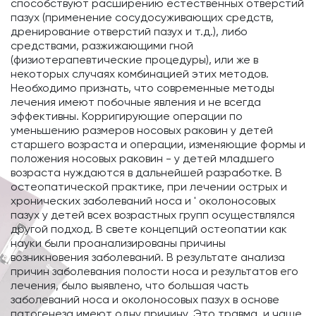
способствуют расширению естественных отверстий
пазух (применение сосудосуживающих средств,
дренирование отверстий пазух и т.д.), либо
средствами, разжижающими гной
(физиотерапевтические процедуры), или же в
некоторых случаях комбинацией этих методов.
Необходимо признать, что современные методы
лечения имеют побочные явления и не всегда
эффективны. Корригирующие операции по
уменьшению размеров носовых раковин у детей
старшего возраста и операции, изменяющие формы и
положения носовых раковин - у детей младшего
возраста нуждаются в дальнейшей разработке. В
остеопатической практике, при лечении острых и
хронических заболеваний носа и ' околоносовых
пазух у детей всех возрастных групп осуществлялся
другой подход. В свете концепций остеопатии как
науки были проанализированы причины
возникновения заболеваний. В результате анализа
причин заболевания полости носа и результатов его
лечения, было выявлено, что большая часть
заболеваний носа и околоносовых пазух в основе
патогенеза имеют одну причину. Это травма, и чаще