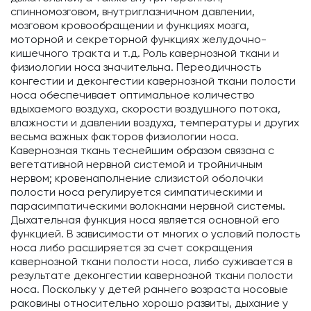
спинномозговом, внутриглазничном давлении,
мозговом кровообращении и функциях мозга,
моторной и секреторной функциях желудочно-
кишечного тракта и т.д. Роль кавернозной ткани и
физиологии носа значительна. Переодичность
конгестии и деконгестии кавернозной ткани полости
носа обеспечивает оптимальное количество
вдыхаемого воздуха, скорости воздушного потока,
влажности и давлении воздуха, температуры и других
весьма важных факторов физиологии носа.
Кавернозная ткань теснейшим образом связана с
вегетативной нервной системой и тройничным
нервом; кровенаполнение слизистой оболочки
полости носа регулируется симпатическими и
парасимпатическими волокнами нервной системы.
Дыхательная функция носа является основной его
функцией. В зависимости от многих o условий полость
носа либо расширяется за счет сокращения
кавернозной ткани полости носа, либо суживается в
результате деконгестии кавернозной ткани полости
носа. Поскольку у детей раннего возраста носовые
раковины относительно хорошо развиты, дыхание у