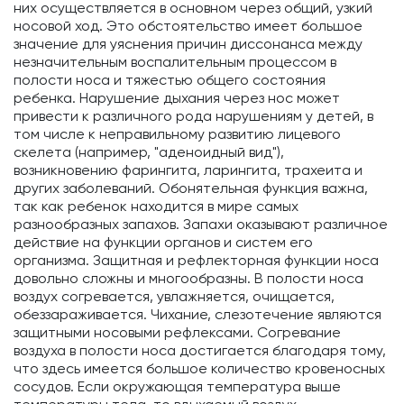
них осуществляется в основном через общий, узкий
носовой ход. Это обстоятельство имеет большое
значение для уяснения причин диссонанса между
незначительным воспалительным процессом в
полости носа и тяжестью общего состояния
ребенка. Нарушение дыхания через нос может
привести к различного рода нарушениям у детей, в
том числе к неправильному развитию лицевого
скелета (например, "аденоидный вид"),
возникновению фарингита, ларингита, трахеита и
других заболеваний. Обонятельная функция важна,
так как ребенок находится в мире самых
разнообразных запахов. Запахи оказывают различное
действие на функции органов и систем его
организма. Защитная и рефлекторная функции носа
довольно сложны и многообразны. В полости носа
воздух согревается, увлажняется, очищается,
обеззараживается. Чихание, слезотечение являются
защитными носовыми рефлексами. Согревание
воздуха в полости носа достигается благодаря тому,
что здесь имеется большое количество кровеносных
сосудов. Если окружающая температура выше